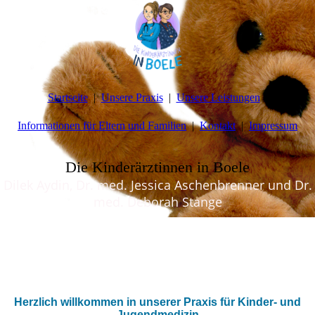
Startseite
Unsere Praxis
Unsere Leistungen
Informationen für Eltern und Familien
Kontakt
Impressum
Die Kinderärztinnen in Boele
Dilek Aydin, Dr. med. Jessica Aschenbrenner und Dr.
med. Deborah Stange
Herzlich willkommen in unserer Praxis für Kinder- und
Jugendmedizin